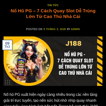
TIN TỨC
Nổ Hũ PG – 7 Cách Quay Slot Dễ Trúng
Lớn Từ Cao Thủ Nhà Cái
POSTED ON
9 THÁNG 3, 2026
BY
ADMIN
09
Th3
Nổ hũ PG xuất hiện ngày càng nhiều trong các nền tảng
giải trí trực tuyến, tạo nên sức hút nhờ nhịp quay nhanh