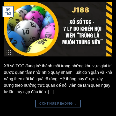
09
Th3
Xổ số TCG đang trở thành một trong những khu vực giải trí
được quan tâm nhờ nhịp quay nhanh, luật đơn giản và khả
năng theo dõi kết quả rõ ràng. Hệ thống này được xây
dựng theo hướng trực quan để hội viên dễ làm quen ngay
từ lần truy cập đầu tiên. […]
CONTINUE READING
→