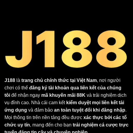
J188
là
trang chủ chính thức tại Việt Nam
, nơi người
chơi có thể
đăng ký tài khoản qua liên kết của chúng
tôi
để nhận ngay
mã khuyến mãi 88K
và trải nghiệm dịch
vụ đỉnh cao. Nhà cái cam kết
kiểm duyệt mọi liên kết tải
ứng dụng
và đảm bảo
an toàn tuyệt đối khi đăng nhập
.
Mọi thông tin trên nền tảng đều được
xác thực bởi các tổ
chức uy tín
, mang đến cho bạn
trải nghiệm cá cược trực
tuyến đáng tin cậy và chuyên nghiệp
.