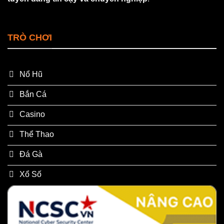
TRÒ CHƠI
Nổ Hũ
Bắn Cá
Casino
Thể Thao
Đá Gà
Xổ Số