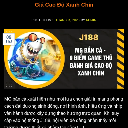
Giá Cao Độ Xanh Chín
POSTED ON
9 THÁNG 3, 2026
BY
ADMIN
09
Th3
MG bắn cá xuất hiện như một lựa chọn giải trí mang phong
cách đại dương sinh động, nơi hình ảnh, hiệu ứng và nhịp
vận hành được xây dựng theo hướng trực quan. Khi truy
cập vào hệ thống J188, hội viên dễ dàng nhận thấy môi
trường được thiết kế nhằm tạo cảm […]