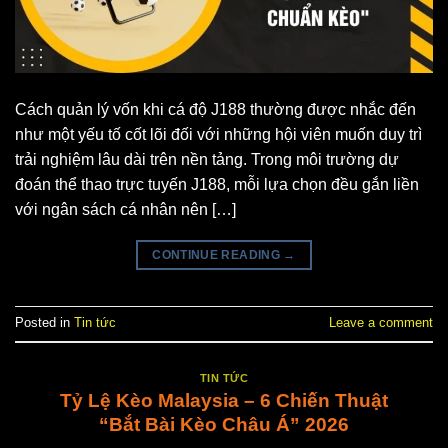
Cách quản lý vốn khi cá độ J188 thường được nhắc đến
như một yếu tố cốt lõi đối với những hội viên muốn duy trì
trải nghiệm lâu dài trên nền tảng. Trong môi trường dự
đoán thể thao trực tuyến J188, mỗi lựa chọn đều gắn liền
với ngân sách cá nhân nên […]
CONTINUE READING
→
Posted in
Tin tức
Leave a comment
TIN TỨC
Tỷ Lệ Kèo Malaysia – 6 Chiến Thuật
“Bắt Bài Kèo Châu Á” 2026