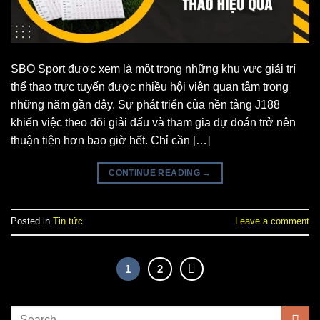
SBO Sport được xem là một trong những khu vực giải trí
thể thao trực tuyến được nhiều hội viên quan tâm trong
những năm gần đây. Sự phát triển của nền tảng J188
khiến việc theo dõi giải đấu và tham gia dự đoán trở nên
thuận tiện hơn bao giờ hết. Chỉ cần […]
CONTINUE READING
→
Posted in
Tin tức
Leave a comment
1
2