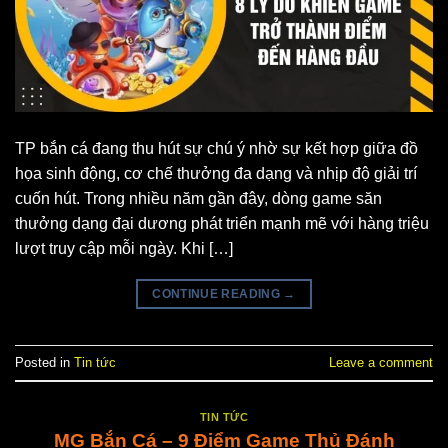
TP bắn cá đang thu hút sự chú ý nhờ sự kết hợp giữa đồ
họa sinh động, cơ chế thưởng đa dạng và nhịp độ giải trí
cuốn hút. Trong nhiều năm gần đây, dòng game săn
thưởng dạng đại dương phát triển mạnh mẽ với hàng triệu
lượt truy cập mỗi ngày. Khi […]
CONTINUE READING
→
Posted in
Tin tức
Leave a comment
TIN TỨC
MG Bắn Cá – 9 Điểm Game Thủ Đánh