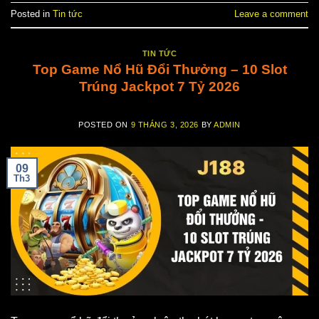
Posted in
Tin tức
Leave a comment
TIN TỨC
Top Game Nổ Hũ Đổi Thưởng – 10 Slot
Trúng Jackpot 7 Tỷ 2026
POSTED ON
9 THÁNG 3, 2026
BY
ADMIN
09
Th3